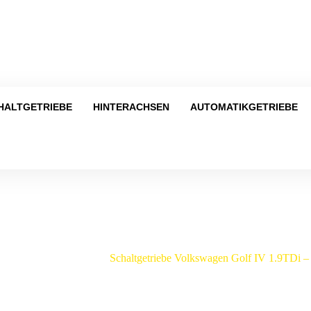
Tel
HALTGETRIEBE
HINTERACHSEN
AUTOMATIKGETRIEBE
Shop
swagen
/
Golf IV
/
Schaltgetriebe Volkswagen Golf IV 1.9TDi 