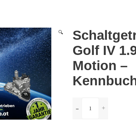
Schaltget
🔍
Golf IV 1.
Motion –
Kennbuch
ilość
Schaltgetriebe
Volkswagen
Golf
IV