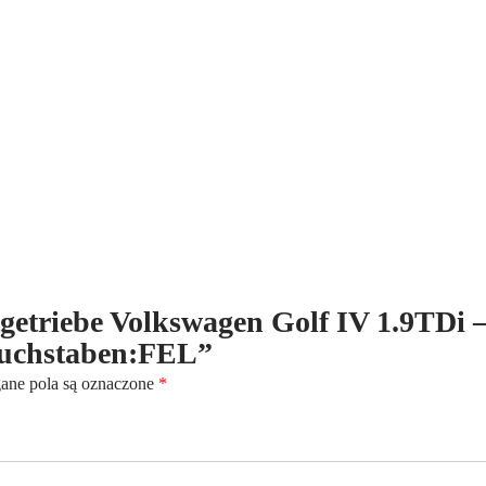
1.9TDi
-
6-
Gang
-
4-
Motion
-
Kennbuchstaben:FEL
ltgetriebe Volkswagen Golf IV 1.9TDi 
buchstaben:FEL”
ne pola są oznaczone
*