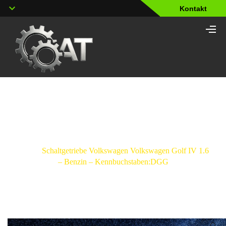
Kontakt
Shop
Strona główna
/
Schaltgetriebe
/
Volkswagen
/
Golf
IV
/
Schaltgetriebe Volkswagen Volkswagen Golf IV 1.6
– Benzin – Kennbuchstaben:DGG