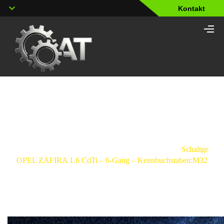
Kontakt
Shop
Strona
główna
/
Schaltgetriebe
/
Opel
/
Zafira
/
Schaltgetrieb
OPEL ZAFIRA 1.6 CdTi – 6-Gang – Kennbuchstaben:M32