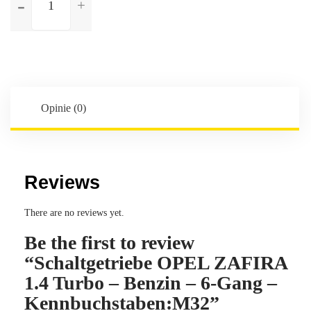
Schaltgetriebe
OPEL
ZAFIRA
1.4
Turbo
-
Benzin
Opinie (0)
-
6-
Gang
-
Reviews
Kennbuchstaben:M32
There are no reviews yet.
Be the first to review
“Schaltgetriebe OPEL ZAFIRA
1.4 Turbo – Benzin – 6-Gang –
Kennbuchstaben:M32”