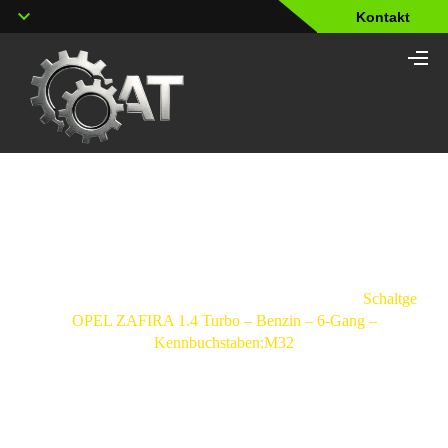
Kontakt
Shop
Strona
główna
/
Schaltgetriebe
/
Opel
/
Zafira
/
Schaltgetrieb
OPEL ZAFIRA 1.4 Turbo – Benzin – 6-Gang –
Kennbuchstaben:M32