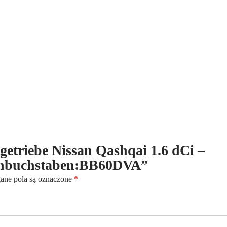
dCi
-
(2007-
2015)
-
6-
Gang
-
Kennbuchstaben:BB60DVA
ltgetriebe Nissan Qashqai 1.6 dCi –
ennbuchstaben:BB60DVA”
ne pola są oznaczone
*