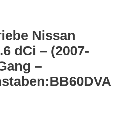
riebe Nissan
6 dCi – (2007-
-Gang –
staben:BB60DVA