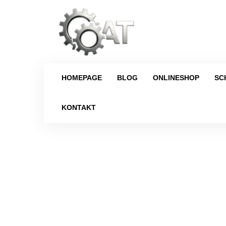
HOMEPAGE
BLOG
ONLINESHOP
SC
KONTAKT
Strona główna
/
Schaltgetriebe
/
Niss