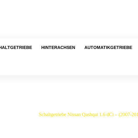
Tel
HALTGETRIEBE
HINTERACHSEN
AUTOMATIKGETRIEBE
Shop
an
/
Qashqai
/
Schaltgetriebe Nissan Qashqai 1.6 dCi – (2007