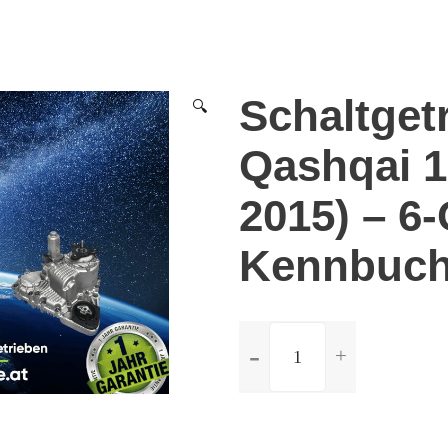
Schaltget
🔍
Qashqai 1.
2015) – 6
Kennbuch
ilość
Schaltgetriebe
Nissan
Qashqai
1.6