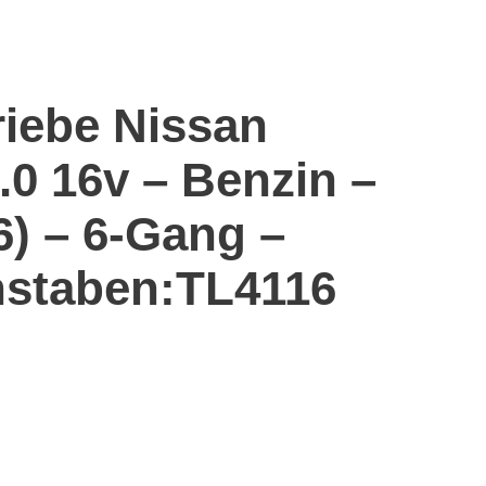
riebe Nissan
.0 16v – Benzin –
6) – 6-Gang –
staben:TL4116