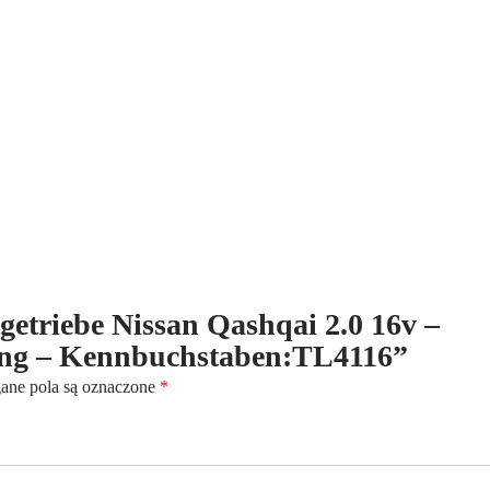
16v
-
Benzin
-
(2007-
2016)
-
6-
Gang
-
Kennbuchstaben:TL4116
ltgetriebe Nissan Qashqai 2.0 16v –
Gang – Kennbuchstaben:TL4116”
ne pola są oznaczone
*