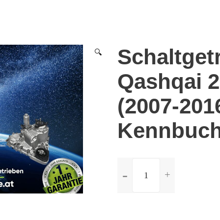
Schaltget
🔍
Qashqai 2
(2007-201
Kennbuch
ilość
Schaltgetriebe
Nissan
Qashqai
2.0