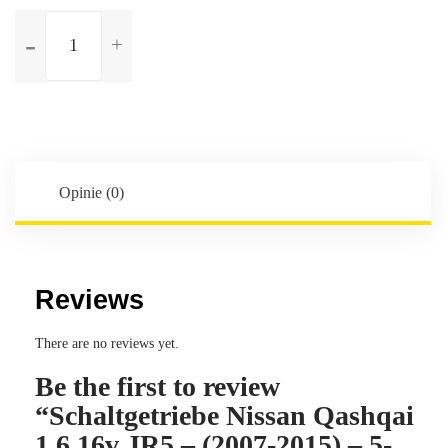
ilość
Schaltgetriebe
Nissan
Qashqai
1.6
16v
JR5
-
Opinie (0)
(2007-
2015)
-
5-
Reviews
Gang
-
There are no reviews yet.
Kennbuchstaben:JR5132
Be the first to review
“Schaltgetriebe Nissan Qashqai
1.6 16v JR5 – (2007-2015) – 5-