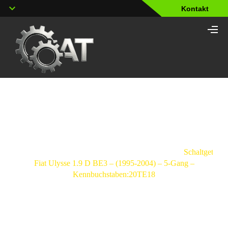
Kontakt
Shop
Strona
główna
/
Schaltgetriebe
/
Fiat
/
Ulysse
/
Schaltgetrieb
Fiat Ulysse 1.9 D BE3 – (1995-2004) – 5-Gang –
Kennbuchstaben:20TE18