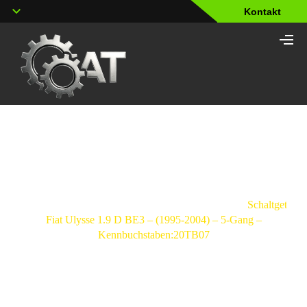
Kontakt
Shop
Strona
główna
/
Schaltgetriebe
/
Fiat
/
Ulysse
/
Schaltgetrieb
Fiat Ulysse 1.9 D BE3 – (1995-2004) – 5-Gang –
Kennbuchstaben:20TB07