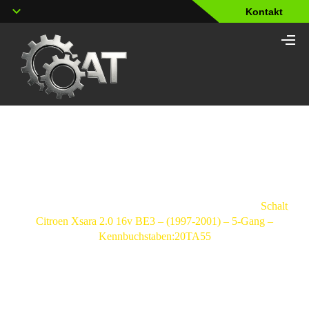
Kontakt
Shop
Strona
główna
/
Schaltgetriebe
/
Citroen
/
Xsara
/
Schaltgetri
Citroen Xsara 2.0 16v BE3 – (1997-2001) – 5-Gang –
Kennbuchstaben:20TA55