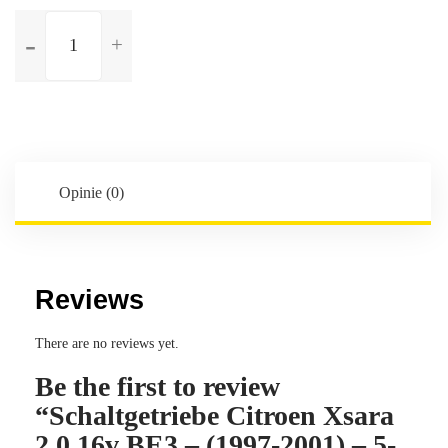
ilość
Schaltgetriebe
Citroen
Xsara
2.0
16v
BE3
-
Opinie (0)
(1997-
2001)
-
5-
Reviews
Gang
-
There are no reviews yet.
Kennbuchstaben:20TA55
Be the first to review
“Schaltgetriebe Citroen Xsara
2.0 16v BE3 – (1997-2001) – 5-