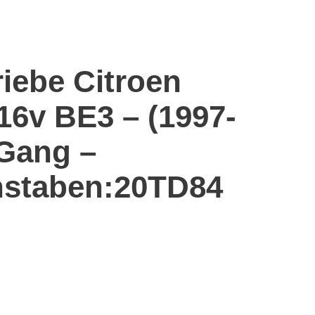
riebe Citroen
 16v BE3 – (1997-
-Gang –
staben:20TD84