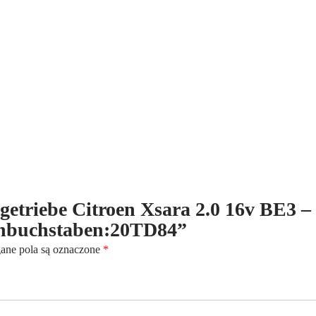
16v
BE3
-
(1997-
2001)
-
5-
Gang
-
Kennbuchstaben:20TD84
ltgetriebe Citroen Xsara 2.0 16v BE3 –
nnbuchstaben:20TD84”
ne pola są oznaczone
*