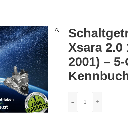
Schaltget
🔍
Xsara 2.0
2001) – 5
Kennbuch
ilość
Schaltgetriebe
Citroen
Xsara
2.0