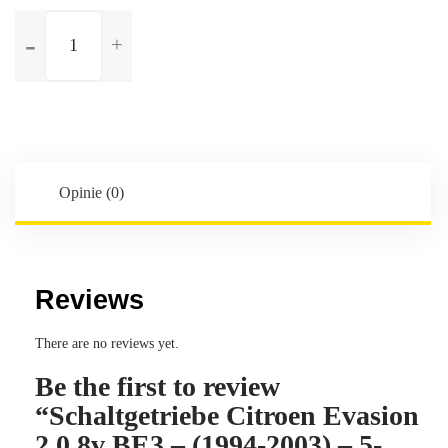
ilość
Schaltgetriebe
Citroen
Evasion
2.0
8v
BE3
-
Opinie (0)
(1994-
2003)
-
5-
Reviews
Gang
-
There are no reviews yet.
Kennbuchstaben:20TE12
Be the first to review
“Schaltgetriebe Citroen Evasion
2.0 8v BE3 – (1994-2003) – 5-