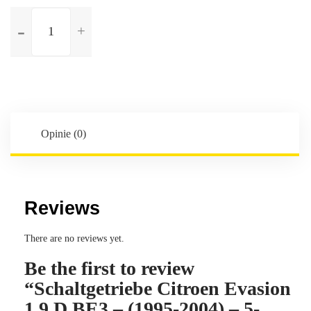
ilość
Schaltgetriebe
Citroen
Evasion
1.9
D
BE3
-
Opinie (0)
(1995-
2004)
-
5-
Reviews
Gang
-
There are no reviews yet.
Kennbuchstaben:20TD30
Be the first to review
“Schaltgetriebe Citroen Evasion
1.9 D BE3 – (1995-2004) – 5-