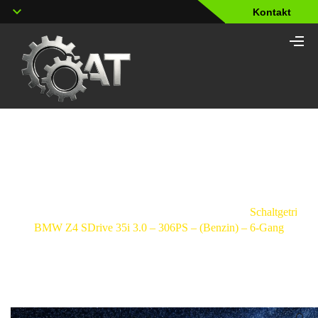
Kontakt
Shop
Strona
główna
/
Schaltgetriebe
/
BMW
/
Z4
/
Schaltgetriebe
BMW Z4 SDrive 35i 3.0 – 306PS – (Benzin) – 6-Gang