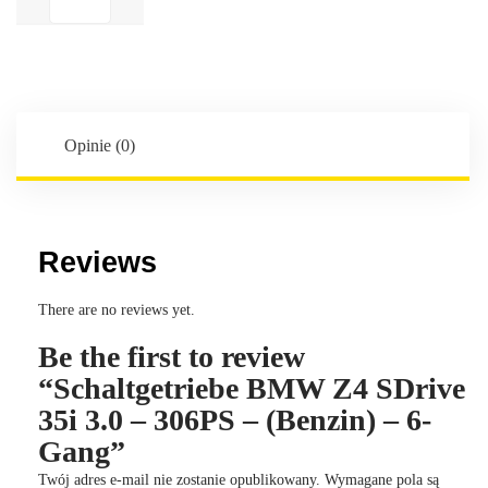
BMW
Z4
SDrive
35i
3.0
-
Opinie (0)
306PS
-
(Benzin)
-
Reviews
6-
Gang
There are no reviews yet.
Be the first to review
“Schaltgetriebe BMW Z4 SDrive
35i 3.0 – 306PS – (Benzin) – 6-
Gang”
Twój adres e-mail nie zostanie opublikowany.
Wymagane pola są