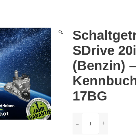
Schaltget
🔍
SDrive 20i
(Benzin) 
Kennbuch
17BG
ilość
Schaltgetriebe
BMW