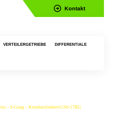
Kontakt
efon: +43 676 676 9892
VERTEILERGETRIEBE
DIFFERENTIALE
nzin) – 6-Gang – Kennbuchstaben:GS6-17BG