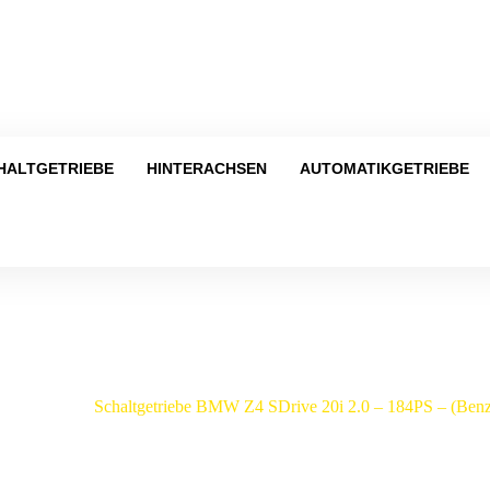
Tel
HALTGETRIEBE
HINTERACHSEN
AUTOMATIKGETRIEBE
Shop
W
/
Z4
/
Schaltgetriebe BMW Z4 SDrive 20i 2.0 – 184PS – (Be