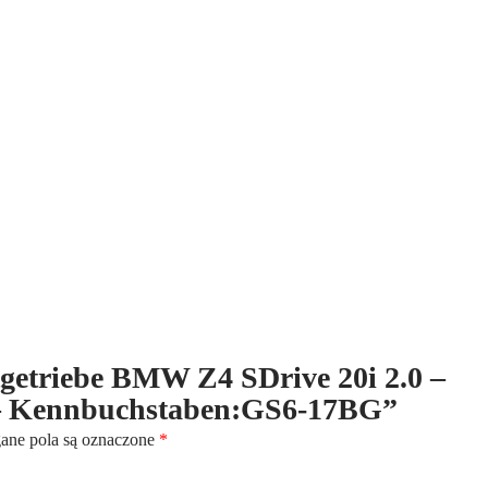
Z4
SDrive
20i
2.0
-
184PS
-
(Benzin)
-
6-
Gang
-
Kennbuchstaben:GS6-
17BG
ltgetriebe BMW Z4 SDrive 20i 2.0 –
 – Kennbuchstaben:GS6-17BG”
ne pola są oznaczone
*