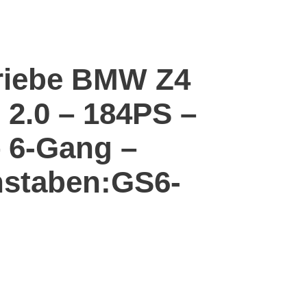
riebe BMW Z4
 2.0 – 184PS –
– 6-Gang –
staben:GS6-