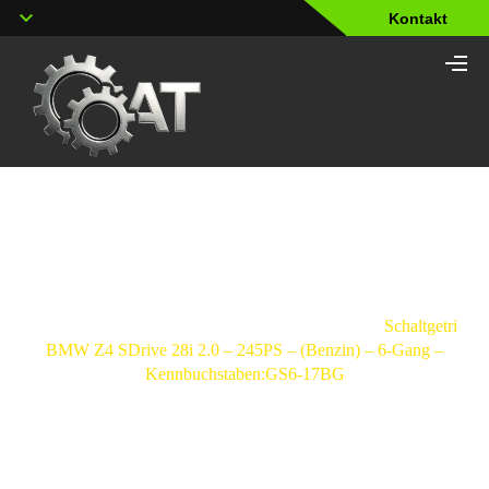
Kontakt
Shop
Strona
główna
/
Schaltgetriebe
/
BMW
/
Z4
/
Schaltgetriebe
BMW Z4 SDrive 28i 2.0 – 245PS – (Benzin) – 6-Gang –
Kennbuchstaben:GS6-17BG