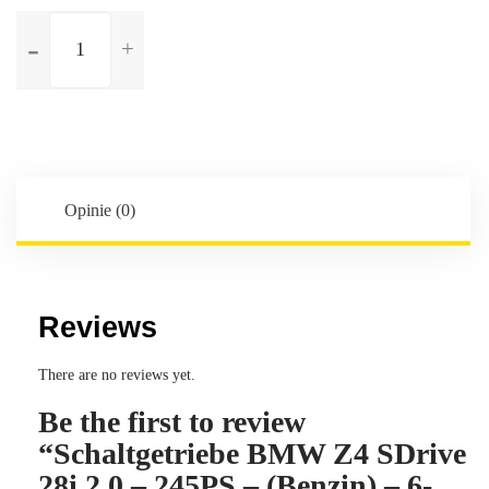
ilość
Schaltgetriebe
BMW
Z4
SDrive
28i
2.0
-
Opinie (0)
245PS
-
(Benzin)
-
Reviews
6-
Gang
There are no reviews yet.
-
Be the first to review
Kennbuchstaben:GS6-
17BG
“Schaltgetriebe BMW Z4 SDrive
28i 2.0 – 245PS – (Benzin) – 6-