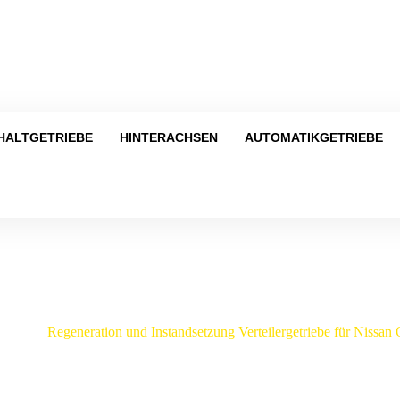
Tel
HALTGETRIEBE
HINTERACHSEN
AUTOMATIKGETRIEBE
Shop
san
/
Regeneration und Instandsetzung Verteilergetriebe für Nissa