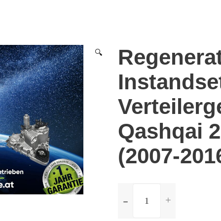
Regenera
🔍
Instandse
Verteilerg
Qashqai 2
(2007-201
ilość
Regeneration
und