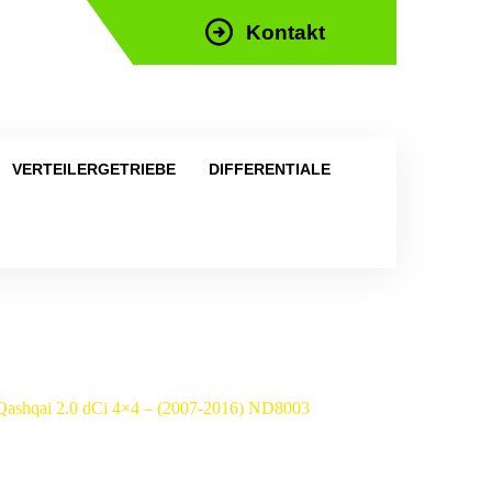
Kontakt
efon: +43 676 676 9892
VERTEILERGETRIEBE
DIFFERENTIALE
n Qashqai 2.0 dCi 4×4 – (2007-2016) ND8003