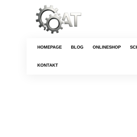
HOMEPAGE
BLOG
ONLINESHOP
SC
KONTAKT
Strona główna
/
Verteilergetriebe
/
Nis