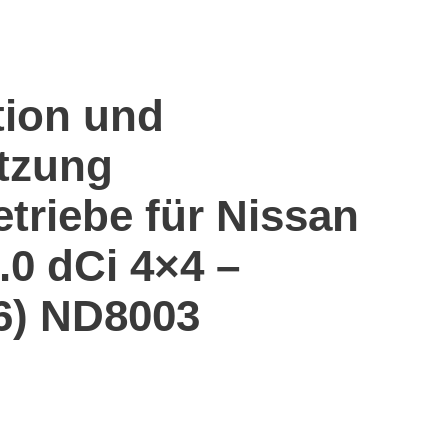
tion und
tzung
etriebe für Nissan
.0 dCi 4×4 –
6) ND8003