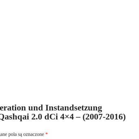
Instandsetzung
Verteilergetriebe
für
Nissan
Qashqai
2.0
dCi
4x4
-
(2007-
2016)
ND8003
eneration und Instandsetzung
 Qashqai 2.0 dCi 4×4 – (2007-2016)
ne pola są oznaczone
*