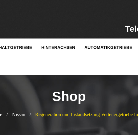
Tel
HALTGETRIEBE
HINTERACHSEN
AUTOMATIKGETRIEBE
Shop
be
/
Nissan
/
Regeneration und Instandsetzung Verteilergetriebe