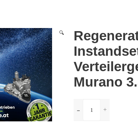
Regenera
🔍
Instandse
Verteilerg
Murano 3.
ilość
Regeneration
und
Instandsetzung
Verteilergetriebe