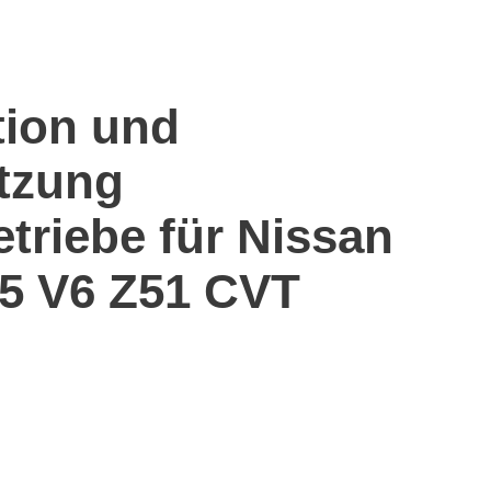
tion und
tzung
etriebe für Nissan
5 V6 Z51 CVT