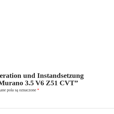
für
Nissan
Murano
3.5
V6
Z51
CVT
eneration und Instandsetzung
an Murano 3.5 V6 Z51 CVT”
ne pola są oznaczone
*