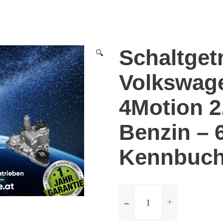
Schaltget
🔍
Volkswag
4Motion 2
Benzin – 
Kennbuch
ilość
Schaltgetriebe
Volkswagen