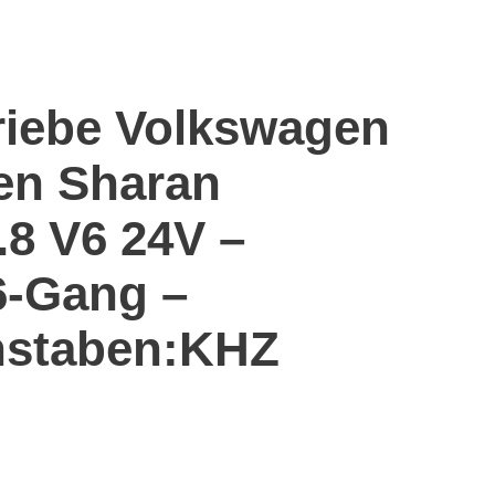
riebe Volkswagen
en Sharan
.8 V6 24V –
6-Gang –
staben:KHZ