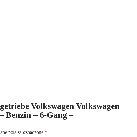
Volkswagen
Sharan
4Motion
2.8
V6
24V
-
Benzin
-
6-
Gang
-
Kennbuchstaben:KHZ
altgetriebe Volkswagen Volkswagen
– Benzin – 6-Gang –
ne pola są oznaczone
*