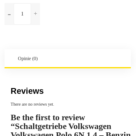
ilość
Schaltgetriebe
Volkswagen
Volkswagen
Polo
6N
1.4
-
Opinie (0)
Benzin
-
5-
Gang
Reviews
-
Kennbuchstaben:ERD
There are no reviews yet.
Be the first to review
“Schaltgetriebe Volkswagen
Volkswagen Polo 6N 1.4 – Benzin