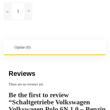
ilość
Schaltgetriebe
Volkswagen
Volkswagen
Polo
6N
1.0
-
Opinie (0)
Benzin
-
5-
Gang
Reviews
-
Kennbuchstaben:DXD
There are no reviews yet.
Be the first to review
“Schaltgetriebe Volkswagen
Volkswagen Polo 6N 1.0 – Benzin