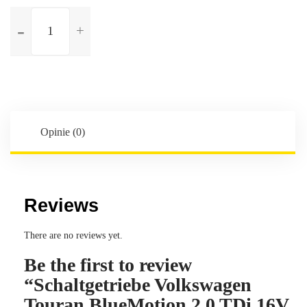
ilość
Schaltgetriebe
Volkswagen
Touran
BlueMotion
2.0
TDi
16V
Opinie (0)
-
6-
Gang
-
Reviews
Kennbuchstaben:NGC
There are no reviews yet.
Be the first to review
“Schaltgetriebe Volkswagen
Touran BlueMotion 2.0 TDi 16V