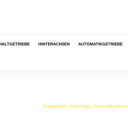
Tel
HALTGETRIEBE
HINTERACHSEN
AUTOMATIKGETRIEBE
Shop
swagen
/
Touran
/
Schaltgetriebe Volkswagen Touran BlueMoti