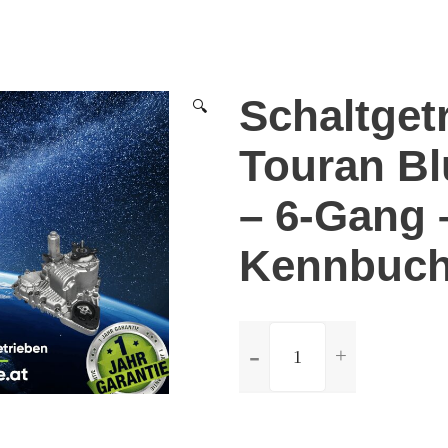
Schaltget
🔍
Touran Bl
– 6-Gang 
Kennbuch
ilość
Schaltgetriebe
Volkswagen
Touran
BlueMotion