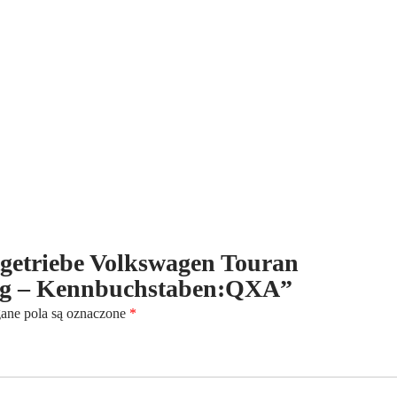
1.6
TDi
-
6-
Gang
-
Kennbuchstaben:QXA
ltgetriebe Volkswagen Touran
ang – Kennbuchstaben:QXA”
ne pola są oznaczone
*