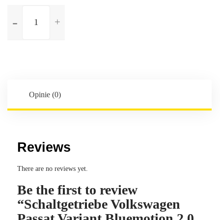
ilość
Schaltgetriebe
Volkswagen
Passat
Variant
Bluemotion
2.0
TDi
Opinie (0)
-
5-
Gang
-
Reviews
Kennbuchstaben:LHP
There are no reviews yet.
Be the first to review
“Schaltgetriebe Volkswagen
Passat Variant Bluemotion 2.0