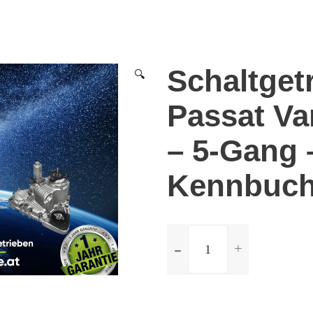
Schaltget
🔍
Passat Var
– 5-Gang 
Kennbuc
ilość
Schaltgetriebe
Volkswagen
Passat
Variant