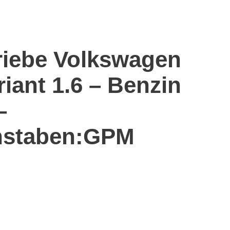
riebe Volkswagen
iant 1.6 – Benzin
–
hstaben:GPM