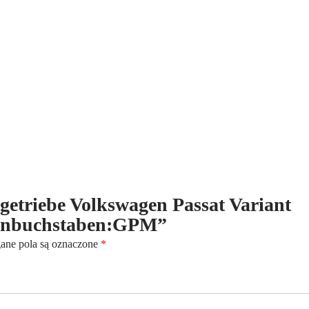
1.6
-
Benzin
-
5-
Gang
-
Kennbuchstaben:GPM
ltgetriebe Volkswagen Passat Variant
ennbuchstaben:GPM”
ne pola są oznaczone
*