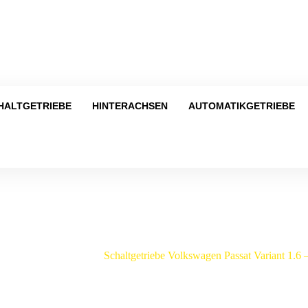
Tel
HALTGETRIEBE
HINTERACHSEN
AUTOMATIKGETRIEBE
Shop
kswagen
/
Passat
/
Schaltgetriebe Volkswagen Passat Variant 1.