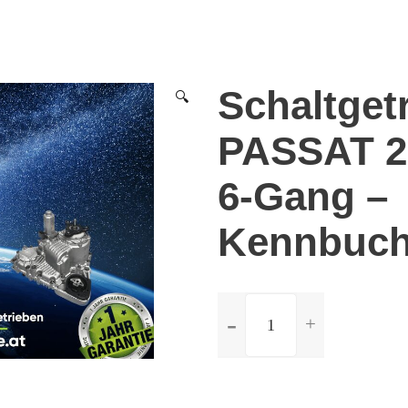
Schaltget
🔍
PASSAT 2,
6-Gang –
Kennbuch
ilość
Schaltgetriebe
Volkswagen
PASSAT
2,0TDi