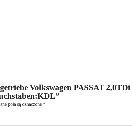
4-
Motion
-
6-
Gang
-
Kennbuchstaben:KDL
altgetriebe Volkswagen PASSAT 2,0TDi
buchstaben:KDL”
ne pola są oznaczone
*