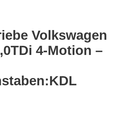
riebe Volkswagen
0TDi 4-Motion –
staben:KDL