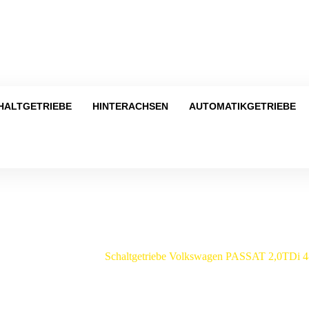
Tel
HALTGETRIEBE
HINTERACHSEN
AUTOMATIKGETRIEBE
Shop
kswagen
/
Passat
/
Schaltgetriebe Volkswagen PASSAT 2,0TDi 