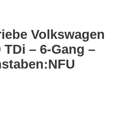
riebe Volkswagen
0 TDi – 6-Gang –
staben:NFU