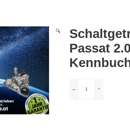
Schaltget
🔍
Passat 2.
Kennbuch
ilość
Schaltgetriebe
Volkswagen
Passat
2.0
TDi
-