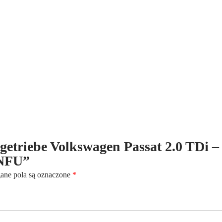
6-
Gang
-
Kennbuchstaben:NFU
ltgetriebe Volkswagen Passat 2.0 TDi –
:NFU”
ne pola są oznaczone
*