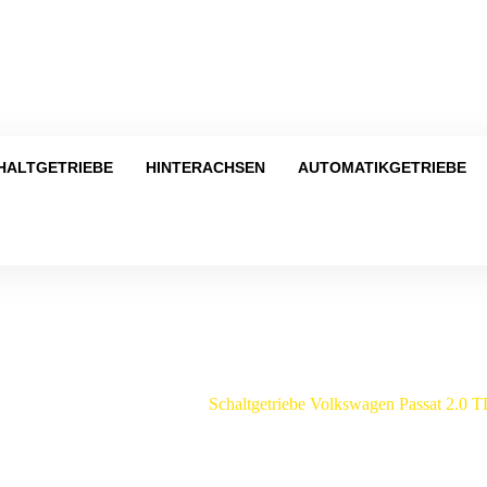
Tel
HALTGETRIEBE
HINTERACHSEN
AUTOMATIKGETRIEBE
Shop
/
Volkswagen
/
Passat
/
Schaltgetriebe Volkswagen Passat 2.0