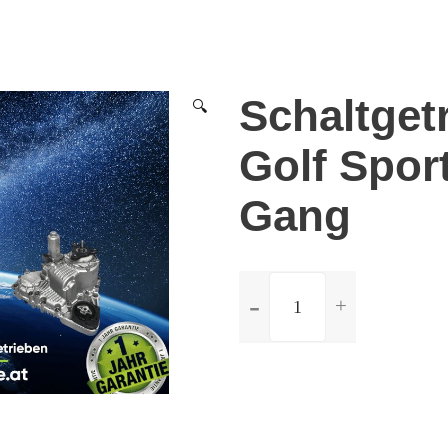
Schaltget
🔍
Golf Sport
Gang
ilość
Schaltgetriebe
Volkswagen
Golf
Sport
1.8
-