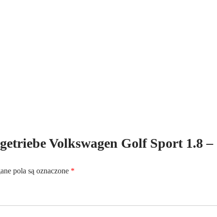
Benzin
-
5-
Gang
ltgetriebe Volkswagen Golf Sport 1.8 –
ne pola są oznaczone
*