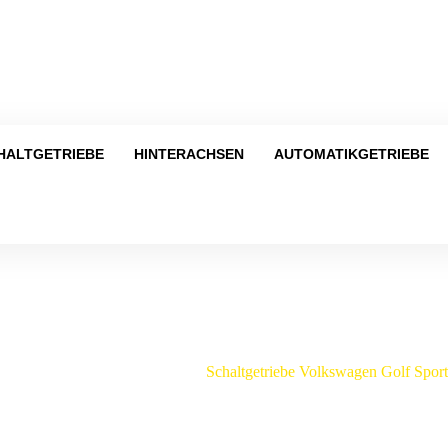
Tel
HALTGETRIEBE
HINTERACHSEN
AUTOMATIKGETRIEBE
Shop
altgetriebe
/
Volkswagen
/
Schaltgetriebe Volkswagen Golf Spor