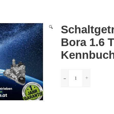
Schaltget
🔍
Bora 1.6 
Kennbuc
ilość
Schaltgetriebe
Volkswagen
Bora
1.6
TDi
-