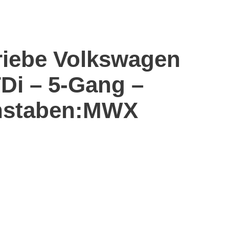
riebe Volkswagen
TDi – 5-Gang –
hstaben:MWX