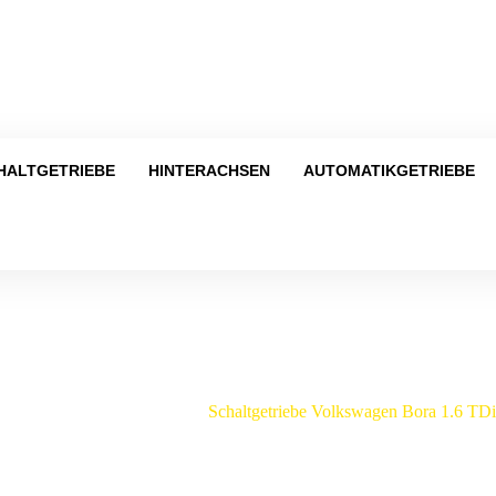
Tel
HALTGETRIEBE
HINTERACHSEN
AUTOMATIKGETRIEBE
Shop
/
Volkswagen
/
Bora
/
Schaltgetriebe Volkswagen Bora 1.6 T