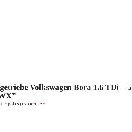
5-
Gang
-
Kennbuchstaben:MWX
ltgetriebe Volkswagen Bora 1.6 TDi – 5
MWX”
ne pola są oznaczone
*