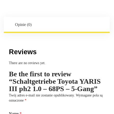
III
ph2
1.0
-
Opinie (0)
68PS
-
5-
Gang
Reviews
There are no reviews yet.
Be the first to review
“Schaltgetriebe Toyota YARIS
III ph2 1.0 – 68PS – 5-Gang”
Twój adres e-mail nie zostanie opublikowany.
Wymagane pola są
oznaczone
*
Name
*