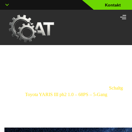
Kontakt
Shop
Strona
główna
/
Schaltgetriebe
/
Toyota
/
Yaris
/
Schaltgetrie
Toyota YARIS III ph2 1.0 – 68PS – 5-Gang