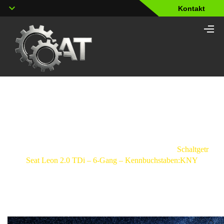
Kontakt
Shop
Strona
główna
/
Schaltgetriebe
/
Seat
/
Leon
/
Schaltgetriebe
Seat Leon 2.0 TDi – 6-Gang – Kennbuchstaben:KNY