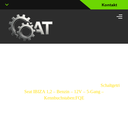
Kontakt
Shop
Strona
główna
/
Schaltgetriebe
/
Seat
/
Ibiza
/
Schaltgetriebe
Seat IBIZA 1,2 – Benzin – 12V – 5-Gang –
Kennbuchstaben:FQE