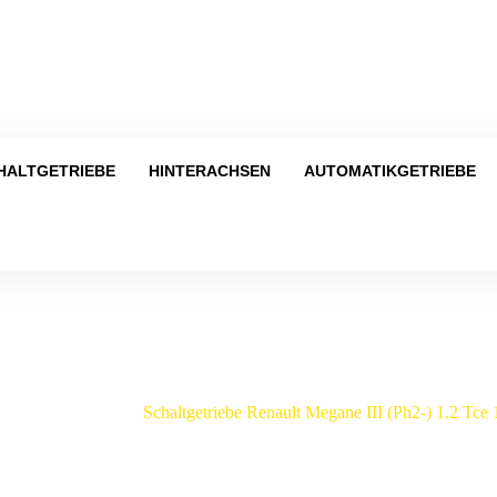
Tel
HALTGETRIEBE
HINTERACHSEN
AUTOMATIKGETRIEBE
Shop
lt
/
Megane
/
Schaltgetriebe Renault Megane III (Ph2-) 1.2 T