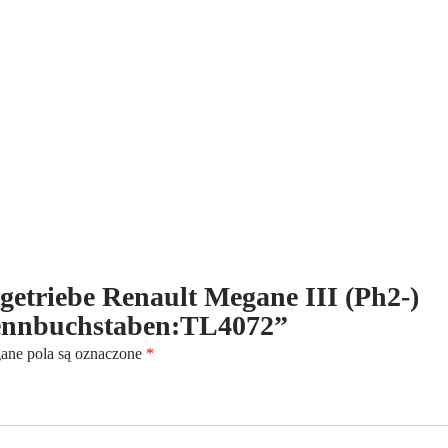
(Ph2-)
1.2
Tce
130PS
-
6-
Gang
-
Kennbuchstaben:TL4072
ltgetriebe Renault Megane III (Ph2-)
Kennbuchstaben:TL4072”
ne pola są oznaczone
*