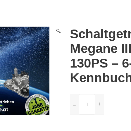
Schaltget
🔍
Megane III
130PS – 6
Kennbuch
ilość
Schaltgetriebe
Renault
Megane
III