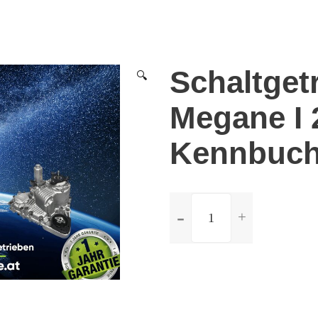
Schaltget
🔍
Megane I 
Kennbuch
ilość
Schaltgetriebe
Renault
Megane
I
2.0
-