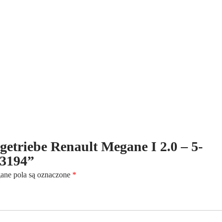
5-
Gang
-
Kennbuchstaben:JB3194
tgetriebe Renault Megane I 2.0 – 5-
3194”
ne pola są oznaczone
*