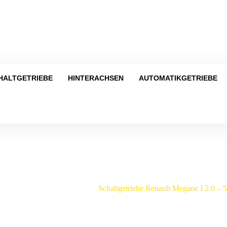
Tel
HALTGETRIEBE
HINTERACHSEN
AUTOMATIKGETRIEBE
Shop
/
Renault
/
Megane
/
Schaltgetriebe Renault Megane I 2.0 