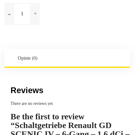
ilość
Schaltgetriebe
Renault
GD
SCENIC
IV
-
6-
Opinie (0)
Gang
-
1.6
dCi
Reviews
-
130PS
There are no reviews yet.
-
Be the first to review
Kennbuchstaben:PK4027
“Schaltgetriebe Renault GD
SCENIC IV – 6-Gang – 1.6 dCi –