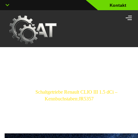
Kontakt
Shop
Strona główna
/
Schaltgetriebe
/
Renault
/
Clio
III
/
Schaltgetriebe Renault CLIO III 1.5 dCi –
Kennbuchstaben:JR5357