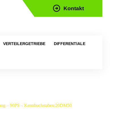
Kontakt
efon: +43 676 676 9892
VERTEILERGETRIEBE
DIFFERENTIALE
-Gang – 90PS – Kennbuchstaben:20DM50