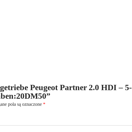
HDI
-
5-
Gang
-
90PS
-
Kennbuchstaben:20DM50
ltgetriebe Peugeot Partner 2.0 HDI – 5-
taben:20DM50”
ne pola są oznaczone
*