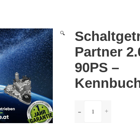
Schaltget
🔍
Partner 2
90PS –
Kennbuch
ilość
Schaltgetriebe
Peugeot
Partner
2.0