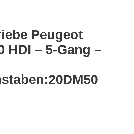
riebe Peugeot
.0 HDI – 5-Gang –
staben:20DM50