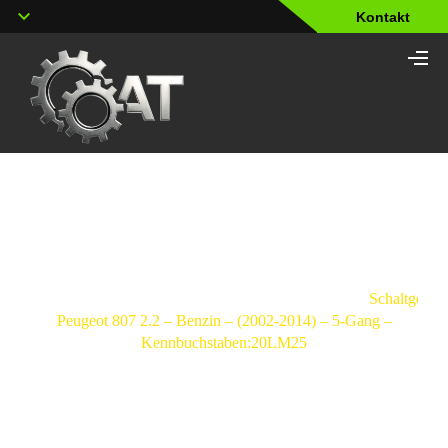
Kontakt
Shop
Strona
główna
/
Schaltgetriebe
/
Peugeot
/
807
/
Schaltgetrie
Peugeot 807 2.2 – Benzin – (2002-2014) – 5-Gang –
Kennbuchstaben:20LM25