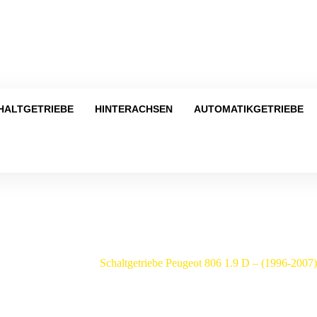
Tel
HALTGETRIEBE
HINTERACHSEN
AUTOMATIKGETRIEBE
Shop
Peugeot
/
806
/
Schaltgetriebe Peugeot 806 1.9 D – (1996-200