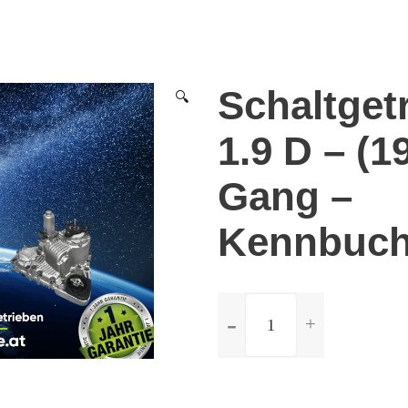
Schaltget
🔍
1.9 D – (1
Gang –
Kennbuch
ilość
Schaltgetriebe
Peugeot
806
1.9