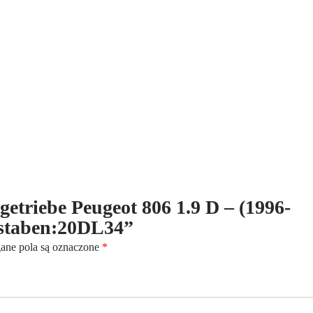
D
-
(1996-
2007)
-
5-
Gang
-
Kennbuchstaben:20DL34
tgetriebe Peugeot 806 1.9 D – (1996-
hstaben:20DL34”
ne pola są oznaczone
*