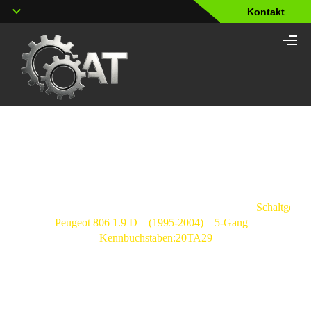
Kontakt
Shop
Strona
główna
/
Schaltgetriebe
/
Peugeot
/
806
/
Schaltgetrie
Peugeot 806 1.9 D – (1995-2004) – 5-Gang –
Kennbuchstaben:20TA29