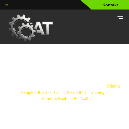
Kontakt
Shop
Strona
główna
/
Schaltgetriebe
/
Peugeot
/
406
/
Schaltgetrie
Peugeot 406 2.0 16v – (1995-2004) – 5-Gang –
Kennbuchstaben:20TA46