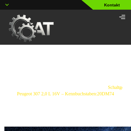
Kontakt
Shop
Strona
główna
/
Schaltgetriebe
/
Peugeot
/
307
/
Schaltgetrie
Peugeot 307 2,0 L 16V – Kennbuchstaben:20DM74