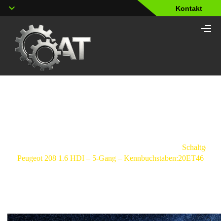
Kontakt
Shop
Strona
główna
/
Schaltgetriebe
/
Peugeot
/
208
/
Schaltgetrie
Peugeot 208 1.6 HDI – 5-Gang – Kennbuchstaben:20ET46