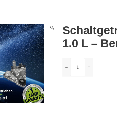
Schaltget
🔍
1.0 L – Be
ilość
Schaltgetriebe
Nissan
Pixo
1.0
L
-
Benzin