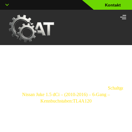
Kontakt
Shop
Strona
główna
/
Schaltgetriebe
/
Nissan
/
Juke
/
Schaltgetrie
Nissan Juke 1.5 dCi – (2010-2016) – 6-Gang –
Kennbuchstaben:TL4A120