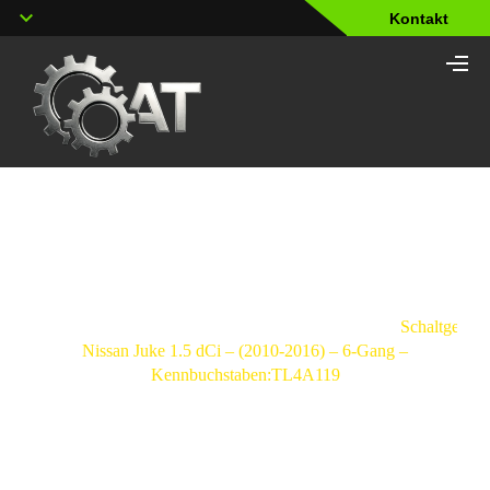
Kontakt
Shop
Strona
główna
/
Schaltgetriebe
/
Nissan
/
Juke
/
Schaltgetrie
Nissan Juke 1.5 dCi – (2010-2016) – 6-Gang –
Kennbuchstaben:TL4A119