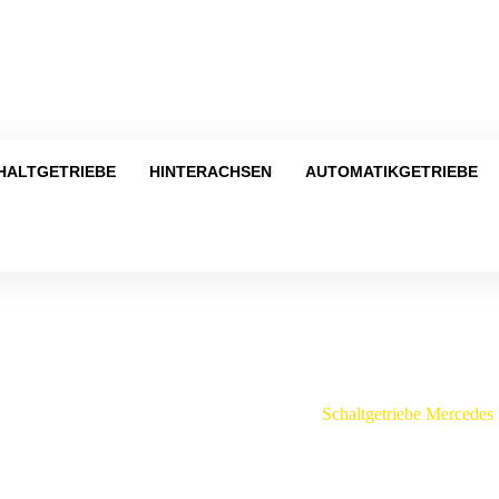
Tel
HALTGETRIEBE
HINTERACHSEN
AUTOMATIKGETRIEBE
Shop
tgetriebe
/
Mercedes-Benz
/
Vaneo
/
Schaltgetriebe Mercedes