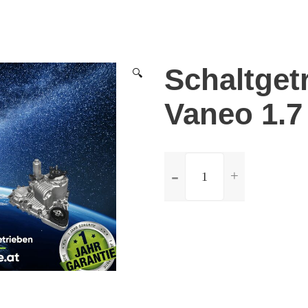
Schaltget
🔍
Vaneo 1.7
ilość
Schaltgetriebe
Mercedes
Vaneo
1.7
CDI
-
5-
Gang