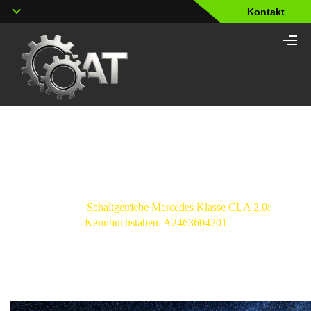
Kontakt
Shop
Strona główna
/
Schaltgetriebe
/
Mercedes-
Benz
/
Schaltgetriebe Mercedes Klasse CLA 2.0i
Kennbuchstaben: A2463604201