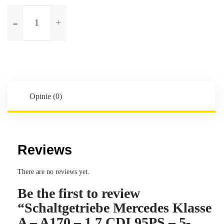
ilość
Schaltgetriebe
Mercedes
Klasse
A
-
A170
-
Opinie (0)
1.7
CDI
95PS
-
Reviews
5-
Gang
There are no reviews yet.
-
Be the first to review
W168
-
“Schaltgetriebe Mercedes Klasse
Kennbuchstaben:
A – A170 – 1.7 CDI 95PS – 5-