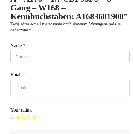
A1683601900
Gang – W168 –
Kennbuchstaben: A1683601900”
Twój adres e-mail nie zostanie opublikowany.
Wymagane pola są
oznaczone
*
Name
*
Email
*
Your rating