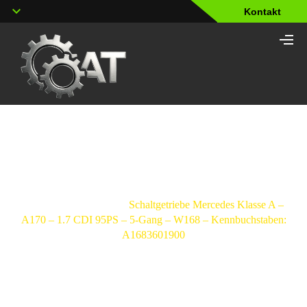
Kontakt
Shop
Strona główna
/
Schaltgetriebe
/
Mercedes-
Benz
/
Classe A
/
Schaltgetriebe Mercedes Klasse A –
A170 – 1.7 CDI 95PS – 5-Gang – W168 – Kennbuchstaben:
A1683601900