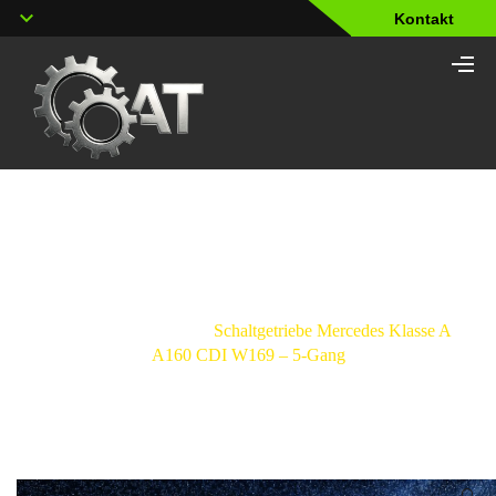
Kontakt
Shop
Strona główna
/
Schaltgetriebe
/
Mercedes-
Benz
/
Classe A
/
Schaltgetriebe Mercedes Klasse A
A160 CDI W169 – 5-Gang